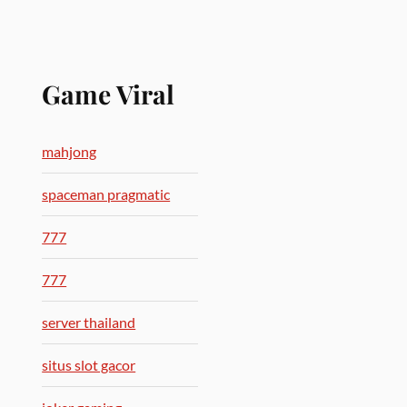
Game Viral
mahjong
spaceman pragmatic
777
777
server thailand
situs slot gacor