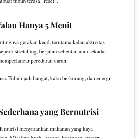
buat tubuh terasa “reset”.
Walau Hanya 5 Menit
tingnya gerakan kecil, terutama kalau aktivitas
erti stretching, berjalan sebentar, atau sekadar
emperlancar peredaran darah.
asa. Tubuh jadi hangat, kaku berkurang, dan energi
Sederhana yang Bernutrisi
li nutrisi menyarankan makanan yang kaya
tein. Misalnya buah, kacang-kacangan, yogurt,