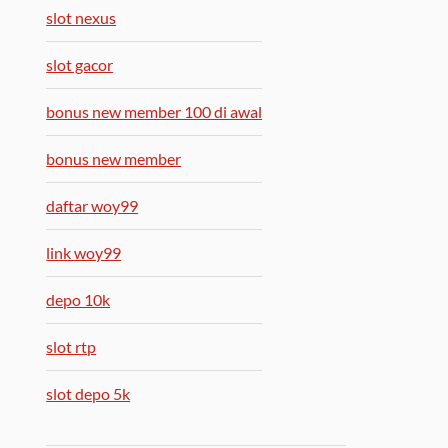
slot nexus
slot gacor
bonus new member 100 di awal
bonus new member
daftar woy99
link woy99
depo 10k
slot rtp
slot depo 5k